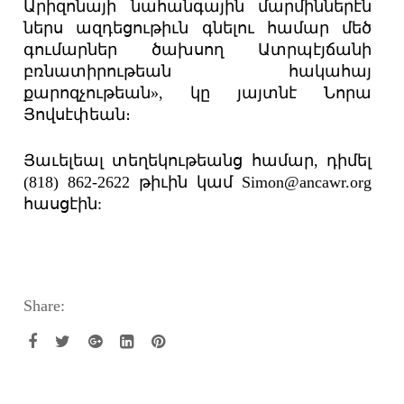
Արիզոնայի նահանգային մարմիններէն
ներս ազդեցութիւն գնելու համար մեծ
գումարներ ծախսող Ատրպէյճանի
բռնատիրութեան հակահայ
քարոզչութեան», կը յայտնէ Նորա
Յովսէփեան։
Յաւելեալ տեղեկութեանց համար, դիմել
(818) 862-2622 թիւին կամ
Simon@ancawr.org
հասցէին:
Share: