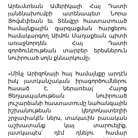
Արեւմտեան Ամերիկայի Հայ Դատի
յանձնախումբի ատենապետ Նորա
Յովսէփեան եւ Տենվըր հաստատուած
համայնքային զարգացման հարցերու
համակարգող Սիմոն Մաղաքեան պիտի
առաջնորդեն Հայ Դատի
գործունէութեան տարբեր երեսներուն
նուիրուած սոյն քննարկումը։
«Մինչ Արիզոնայի հայ համայնքը արդէն
իսկ յատկանշական իրագործումներու
հասած է, ներառեալ՝ Հայոց
Ցեղասպանութեան նուիրուած
յուշարձանի հաստատումը նահանգային
իշխանութեան կեդրոնատեղիի
շրջափակէն ներս, տակաւին բաւական
աշխատանք կայ տարուելիք,
յատկապէս՝ դէմ դնելու համար