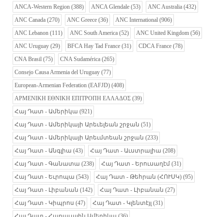
ANCA-Western Region
(388)
ANCA Glendale
(53)
ANC Australia
(432)
ANC Canada
(270)
ANC Greece
(36)
ANC International
(906)
ANC Lebanon
(111)
ANC South America
(52)
ANC United Kingdom
(56)
ANC Uruguay
(29)
BFCA Hay Tad France
(31)
CDCA France
(78)
CNA Brasil
(75)
CNA Sudamérica
(265)
Consejo Causa Armenia del Uruguay
(77)
European-Armenian Federation (EAFJD)
(408)
ΑΡΜΕΝΙΚΗ ΕΘΝΙΚΗ ΕΠΙΤΡΟΠΗ ΕΛΛΑΔΟΣ
(39)
Հայ Դատ - Ամերիկա
(921)
Հայ Դատ - Ամերիկայի Արեւելեան շրջան
(51)
Հայ Դատ - Ամերիկայի Արեւմտեան շրջան
(233)
Հայ Դատ - Անգլիա
(43)
Հայ Դատ - Աւստրալիա
(208)
Հայ Դատ - Գանատա
(238)
Հայ Դատ - Երուսաղէմ
(31)
Հայ Դատ - Եւրոպա
(543)
Հայ Դատ - Թեհրան (ՀՈՒՍԿ)
(95)
Հայ Դատ - Լիբանան
(142)
Հայ Դատ - Լիբանան
(27)
Հայ Դատ - Կիպրոս
(47)
Հայ Դատ - Կլենտէյլ
(31)
Հայ Դատ - Հարաւային Ամերիկա
(36)