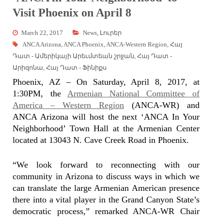
Visit Phoenix on April 8
March 22, 2017
News
,
Լուրեր
ANCA Arizona
,
ANCA Phoenix
,
ANCA-Western Region
,
Հայ
Դատ - Ամերիկայի Արեւմտեան շրջան
,
Հայ Դատ -
Արիզոնա
,
Հայ Դատ - Ֆինիքս
Phoenix, AZ – On Saturday, April 8, 2017, at
1:30PM, the
Armenian National Committee of
America – Western Region
(ANCA-WR) and
ANCA Arizona will host the next ‘ANCA In Your
Neighborhood’ Town Hall at the Armenian Center
located at 13043 N. Cave Creek Road in Phoenix.
“We look forward to reconnecting with our
community in Arizona to discuss ways in which we
can translate the large Armenian American presence
there into a vital player in the Grand Canyon State’s
democratic process,” remarked ANCA-WR Chair