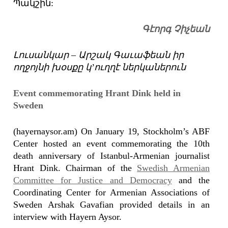
Պակշին:
Գէորգ Չիչեան
Լուսանկար – Արշակ Գաւաֆեան իր
ողջոյնի խօսքը կ’ուղղէ ներկաներուն
Event commemorating Hrant Dink held in
Sweden
(hayernaysor.am) On January 19, Stockholm’s ABF
Center hosted an event commemorating the 10th
death anniversary of Istanbul-Armenian journalist
Hrant Dink. Chairman of the
Swedish Armenian
Committee for Justice and Democracy
and the
Coordinating Center for Armenian Associations of
Sweden Arshak Gavafian provided details in an
interview with Hayern Aysor.