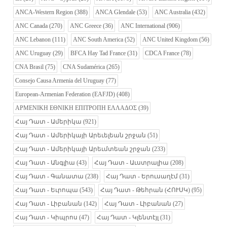
ANCA-Western Region
(388)
ANCA Glendale
(53)
ANC Australia
(432)
ANC Canada
(270)
ANC Greece
(36)
ANC International
(906)
ANC Lebanon
(111)
ANC South America
(52)
ANC United Kingdom
(56)
ANC Uruguay
(29)
BFCA Hay Tad France
(31)
CDCA France
(78)
CNA Brasil
(75)
CNA Sudamérica
(265)
Consejo Causa Armenia del Uruguay
(77)
European-Armenian Federation (EAFJD)
(408)
ΑΡΜΕΝΙΚΗ ΕΘΝΙΚΗ ΕΠΙΤΡΟΠΗ ΕΛΛΑΔΟΣ
(39)
Հայ Դատ - Ամերիկա
(921)
Հայ Դատ - Ամերիկայի Արեւելեան շրջան
(51)
Հայ Դատ - Ամերիկայի Արեւմտեան շրջան
(233)
Հայ Դատ - Անգլիա
(43)
Հայ Դատ - Աւստրալիա
(208)
Հայ Դատ - Գանատա
(238)
Հայ Դատ - Երուսաղէմ
(31)
Հայ Դատ - Եւրոպա
(543)
Հայ Դատ - Թեհրան (ՀՈՒՍԿ)
(95)
Հայ Դատ - Լիբանան
(142)
Հայ Դատ - Լիբանան
(27)
Հայ Դատ - Կիպրոս
(47)
Հայ Դատ - Կլենտէյլ
(31)