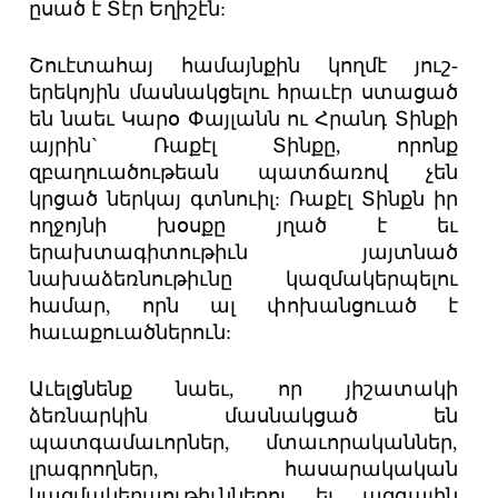
ըսած է Տէր Եղիշէն:
Շուէտահայ համայնքին կողմէ յուշ-
երեկոյին մասնակցելու հրաւէր ստացած
են նաեւ Կարօ Փայլանն ու Հրանդ Տինքի
այրին` Ռաքէլ Տինքը, որոնք
զբաղուածութեան պատճառով չեն
կրցած ներկայ գտնուիլ: Ռաքէլ Տինքն իր
ողջոյնի խօսքը յղած է եւ
երախտագիտութիւն յայտնած
նախաձեռնութիւնը կազմակերպելու
համար, որն ալ փոխանցուած է
հաւաքուածներուն:
Աւելցնենք նաեւ, որ յիշատակի
ձեռնարկին մասնակցած են
պատգամաւորներ, մտաւորականներ,
լրագրողներ, հասարակական
կազմակերպութիւններու եւ ազգային