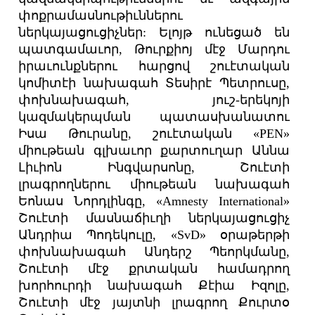
փոքրամասնութիւններու
ներկայացուցիչներ: Ելոյթ ունեցած են
պատգամաւոր, Թուրքիոյ մէջ Մարդու
իրաւունքներու հարցով շուէտական
կոմիտէի նախագահ Տեսիրէ Պետրուսը,
փոխնախագահ, յուշ-երեկոյի
կազմակերպման պատասխանատու
Իսա Թուրանը, շուէտական «PEN»
միութեան գլխաւոր քարտուղար Աննա
Լիւիոն Ինգվարսոնը, Շուէտի
լրագրողներու միութեան նախագահ
Եոնաս Նորդլինգը, «Amnesty International»
Շուէտի մասնաճիւղի ներկայացուցիչ
Անդրիա Պոդեկուլը, «SvD» օրաթերթի
փոխնախագահ Անդերշ Պեորկմանը,
Շուէտի մէջ քրտական համադրող
խորհուրդի նախագահ Քէիա Իզոլը,
Շուէտի մէջ յայտնի լրագրող Քուրտօ