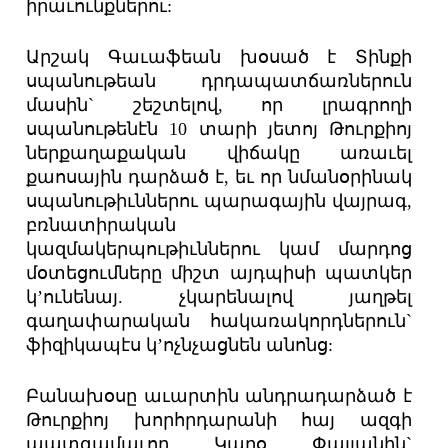
իրաւունքներու:
Արշակ Գաւաֆեան խօսած է Տինքի
սպանութեան դրդապատճառներուն
մասին` շեշտելով, որ լրագրողի
սպանութենէն 10 տարի յետոյ Թուրքիոյ
ներքաղաքական վիճակը առաւել
քաոսային դարձած է, եւ որ նմանօրինակ
սպանութիւններու պարագային վայրագ,
բռնատիրական
կազմակերպութիւններու կամ մարդոց
մօտեցումները միշտ այդպիսի պատկեր
կ’ունենայ. չկարենալով յաղթել
գաղափարական հակառակորդներուն`
ֆիզիկապէս կ’ոչնչացնեն անոնց:
Բանախօսը աւարտին անդրադարձած է
Թուրքիոյ խորհրդարանի հայ ազգի
պատգամաւոր Կարօ Փայլանին`