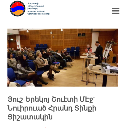
Յուշ-Երեկոյ Շուէտի ՄԷջ`
Նուիրուած Հրանդ Տինքի
Յիշատակին