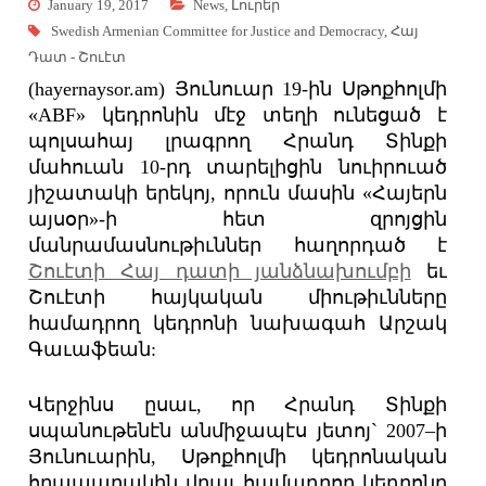
January 19, 2017
News
,
Լուրեր
Swedish Armenian Committee for Justice and Democracy
,
Հայ
Դատ - Շուէտ
(hayernaysor.am) Յունուար 19-ին Սթոքհոլմի
«ABF» կեդրոնին մէջ տեղի ունեցած է
պոլսահայ լրագրող Հրանդ Տինքի
մահուան 10-րդ տարելիցին նուիրուած
յիշատակի երեկոյ, որուն մասին «Հայերն
այսօր»-ի հետ զրոյցին
մանրամասնութիւններ հաղորդած է
Շուէտի Հայ դատի յանձնախումբի
եւ
Շուէտի հայկական միութիւնները
համադրող կեդրոնի նախագահ Արշակ
Գաւաֆեան:
Վերջինս ըսաւ, որ Հրանդ Տինքի
սպանութենէն անմիջապէս յետոյ` 2007–ի
Յունուարին, Սթոքհոլմի կեդրոնական
հրապարակին վրայ համադրող կեդրոնը