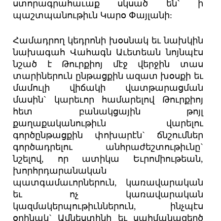
ստորագրահաւաք սկսած են` ի
պաշտպանութիւն Կարօ Փայլանի:
Համադրող կեդրոնի խօսնակ եւ նախկին
նախագահ Վահագն Աւետեան նոյնպէս
նշած է Թուրքիոյ մէջ վերջին տաս
տարիներուն ընթացքին ազատ խօսքի եւ
մամուլի վիճակի վատթարացման
մասին` կարեւոր համարելով Թուրքիոյ
հետ բանակցային թոյլ
քաղաքականութիւն վարելու
գործընթացքին փոխարէն` ճնշումներ
գործադրելու անհրաժեշտութիւնը`
նշելով, որ ատիկա Եւրոմիութեան,
խորհրդարանական
պատգամաւորներուն, կառավարական
եւ ոչ կառավարական
կազմակերպութիւններուն, ինչպէս
օրինակ` Ամնեստինի եւ սահմանազերծ