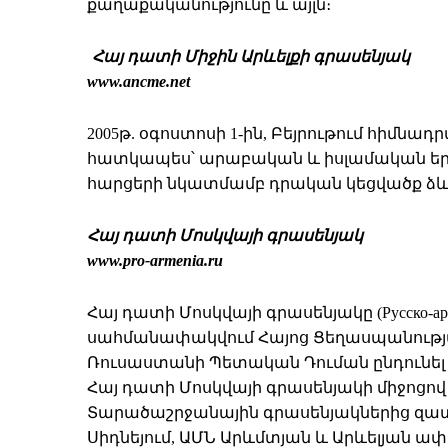
քաղաքականությունը և այլն։
Հայ դատի Միջին Արևելքի գրասենյակ
www.ancme.net
2005թ. օգոստոսի 1-ին, Բեյրութում հիմնա
հատկապես՝ արաբական և իսլամական եր
հարցերի նկատմամբ դրական կեցվածք ձ
Հայ դատի Մոսկվայի գրասենյակ
www.pro-armenia.ru
Հայ դատի Մոսկվայի գրասենյակը (Русско-ар
սահմանափակվում Հայոց Ցեղասպանությա
Ռուսաստանի Պետական Դուման ընդունել է
Հայ դատի Մոսկվայի գրասենյակի միջոցո
Տարածաշրջանային գրասենյակներից զատ, 
Սիդնեյում, ԱՄՆ Արևմտյան և Արևելյան ա