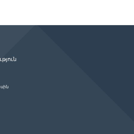
թյուն
ասին