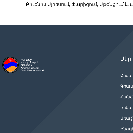
Բուենոս Այրեսում, Փարիզում, Աթենքում և ա
Մեր
Հիմն
Գրաս
Հանձ
Կենտ
Առաջ
Ինչպ