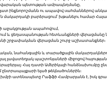
դավարական պետության ամրապնդմանը,
զատ ինքնորոշմանն ու ապավով սահմաններով անկա
ան մակարդակի բարձրացում՝ խթանելու համար Հա
ի աջակցության ապահովում,
ում և ցեղասպանության հետևանքների վերացմանը 
տանի շրջափակման վերացման շուրջ աշխատանքներ։
ան, նահանգային և տարածքային մակարդակներում 
յալ լավատեղյակ պաշտոնյաների միջոցով հայության
վերաբերյալ։ Հայ դատի Ամերիկայի հանձնախումբը 
մ ընտրապայքարի ելած թեկնածուներին։
ախմբի ատենապետը Րաֆֆի Համբարյանն է, իսկ գրա