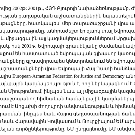
ց 2002թ: 2001թ․, ՀՅԴ Բյուրոյի նախաձեռնությամբ, Ժ
ցության քաղաքական աշխատանքներին նպաստելու 
թացները, հատկապես` մեր տարածաշրջանի վրա ազ
երակատարությունը, անհրաժեշտ էր զարկ տալ Եվրոպ
 և միջազգային այլ կազմակերպություններում Ար
յակ, իսկ 2001թ․ Եվրոպայի գրասենյակը ժամանակ
քաղաքում են հաստատված եվրոպական գլխավոր կառույ
անքները գլխավորապես կենտրոնանում են եվրոպակ
աշխատանքների վրա: Եվրոպայի Հայ Դատի հանձնախո
opean-Armenian Federation for Justice and Democracy ան
յնքային կազմակերպություն է, որը ներկայացնում 
 Միությունում, ինչպես նաև այլ միջազգային կազմա
ը պաշտպանող հիմնական համայնքային կազմակերպու
ում է Արցախի ժողովրդի անվտանգության և հիմնակ
իրացման, ինչպես նաև Հայոց ցեղասպանության ճանա
են նաև Հարավային Կովկասում և Թուրքիայում ԵՄ ա
ելյան գործընկերությունը, ԵՄ ընդլայնումը, ԵՄ ա