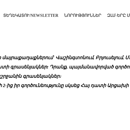
ՏԵՂԵԿԱՏՈՒ/NEWSLETTER
ՆՈՐՈՒԹՅՈՒՆՆԵՐ
ԶԼՄ-ԵՐԸ 
յրաքաղաքներում` Վաշինգտոնում, Բրյուսելում, Մոս
ատի գրասենյակներ: Դրանք, պայմանավորված գործուն
շրջանին գրասենյակներ։
րի 2-ից իր գործունեությունը սկսեց Հայ դատի Արցախի