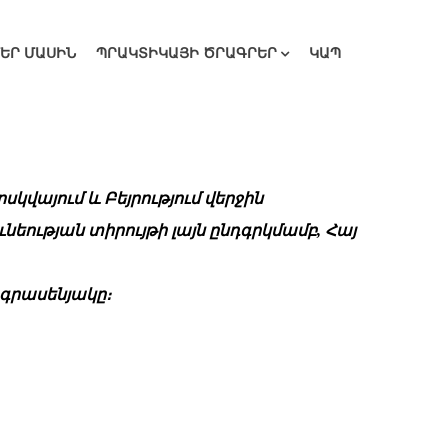
ՄԵՐ ՄԱՍԻՆ
ՊՐԱԿՏԻԿԱՅԻ ԾՐԱԳՐԵՐ
ԿԱՊ
կվայում և Բեյրությում վերջին
եության տիրույթի լայն ընդգրկմամբ, Հայ
 գրասենյակը։