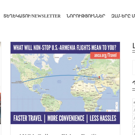
ՏԵՂԵԿԱՏՈՒ/NEWSLETTER
ՆՈՐՈՒԹՅՈՒՆՆԵՐ
ԶԼՄ-ԵՐԸ 