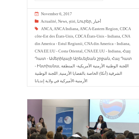
November 6, 2017
Actualité
,
News
,
știri
,
Լուրեր
,
أخبار
ANCA
,
ANCA Indiana
,
ANCA-Eastern Region
,
CDCA
côte-Est des États-Unis
,
CDCA États-Unis - Indiana
,
CNA
din America - Estul Regiunii
,
CNA din America - Indiana
,
CNA EE.UU - Costa Oriental
,
CNA EE.UU - Indiana
,
Հայ
Դատ - Ամերիկայի Արեւելեան շրջան
,
Հայ Դատ
- Ինտիանա
,
اللجنة الوطنية الأرمنية الأمريكية- المنطقة
اللجنة الوطنية
,
الشرقية (أنكا) الخاصة بالقضايا الأرمنية
الأرمنية-الأميركية في ولاية إنديانا