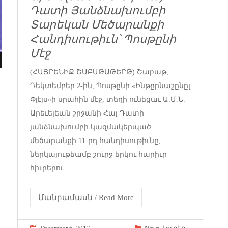
Դատի Յանձնախումբի
Տարեկան Մեծարանքի
Հանդիսութիւն՝ Պոսթընի
Մէջ
(ՀԱՅՐԵՆԻՔ ՇԱԲԱԹԱԹԵՐԹ) Շաբաթ,
Դեկտեմբեր 2-ին, Պոսթընի «Ինթըրնաշընըլ
Փլէյս»ի սրահին մէջ, տեղի ունեցաւ Ա.Մ.Ն.
Արեւելեան շրջանի Հայ Դատի
յանձնախումբի կազմակերպած
մեծարանքի 11-րդ հանդիսութիւնը,
ներկայութեամբ շուրջ երկու հարիւր
հիւրերու:
Մանրամասն / Read More