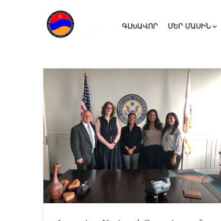
ԳԼԽԱՎՈՐ
ՄԵՐ ՄԱՍԻՆ