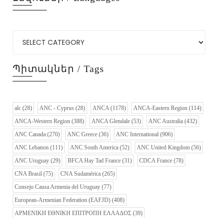
Պիտակներ / Tags
alc
(28)
ANC - Cyprus
(28)
ANCA
(1178)
ANCA-Eastern Region
(114)
ANCA-Western Region
(388)
ANCA Glendale
(53)
ANC Australia
(432)
ANC Canada
(270)
ANC Greece
(36)
ANC International
(906)
ANC Lebanon
(111)
ANC South America
(52)
ANC United Kingdom
(56)
ANC Uruguay
(29)
BFCA Hay Tad France
(31)
CDCA France
(78)
CNA Brasil
(75)
CNA Sudamérica
(265)
Consejo Causa Armenia del Uruguay
(77)
European-Armenian Federation (EAFJD)
(408)
ΑΡΜΕΝΙΚΗ ΕΘΝΙΚΗ ΕΠΙΤΡΟΠΗ ΕΛΛΑΔΟΣ
(39)