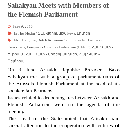
Sahakyan Meets with Members of
the Flemish Parliament
June 9, 2016
In The Media / ԶԼՄ-ներու մէջ
,
News
,
Լուրեր
ANC Belgium
,
Dutch Armenian Committee for Justice and
Democracy
,
European-Armenian Federation (EAFJD)
,
Հայ Դատ -
Եւրոպա
,
Հայ Դատ - Նիդեռլանդներ
,
Հայ Դատ -
Պելճիքա
On 9 June Artsakh Republic President Bako
Sahakyan met with a group of parliamentarians of
the Brussels Flemish Parliament at the head of its
speaker Jan Peumans.
Issues related to deepening ties between Artsakh and
Flemish Parliament
were on the agenda of the
meeting.
The Head of the State noted that Artsakh paid
special attention to the cooperation with entities of