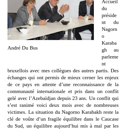
Accueil
du
préside
nt du
Nagorn
o
Karaba
André Du Bus
gh au
parleme
nt
bruxellois avec mes collègues des autres partis. Des
échanges qui ont permis de mieux cerner les enjeux
de ce pays en attente d’une reconnaissance de la
communauté internationale et pris dans un conflit
gelé avec l’Azebaïdjan depuis 23 ans. Un conflit qui
s’est ranimé voici deux mois avec de nombreuses
victimes. La situation du Nagorno Karabakh reste la
clé de voûte d’un fragile équilibre dans le Caucase
du Sud, un équilibre aujourd’hui mis à mal par les