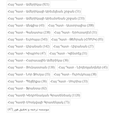
Հայ Դատ - Ամերիկա
(921)
Հայ Դատ - Ամերիկայի Արեւելեան շրջան
(51)
Հայ Դատ - Ամերիկայի Արեւմտեան շրջան
(233)
Հայ Դատ - Անգլիա
(43)
Հայ Դատ - Աւստրալիա
(208)
Հայ Դատ - Գանատա
(238)
Հայ Դատ - Երուսաղէմ
(31)
Հայ Դատ - Եւրոպա
(543)
Հայ Դատ - Թեհրան (ՀՈՒՍԿ)
(95)
Հայ Դատ - Լիբանան
(142)
Հայ Դատ - Լիբանան
(27)
Հայ Դատ - Կիպրոս
(47)
Հայ Դատ - Կլենտէյլ
(31)
Հայ Դատ - Հարաւային Ամերիկա
(36)
Հայ Դատ - Յունաստան
(130)
Հայ Դատ - Նիդեռլանդներ
(45)
Հայ Դատ - Նոր Ջուղա
(35)
Հայ Դատ - Ուրուկուայ
(38)
Հայ Դատ - Պելճիքա
(36)
Հայ Դատ - Սուրիա
(33)
Հայ Դատ - Ֆրանսա
(62)
Հայ Դատի Կեդրոնական Գրասենեակ
(1120)
Հայ Դատի Մոսկվայի Գրասենյակ
(75)
(47)
موسسه ترجمه و تحقیق هور