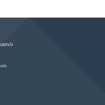
թյուն
ասին