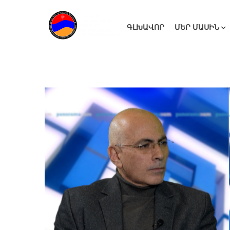
ԳԼԽԱՎՈՐ
ՄԵՐ ՄԱՍԻՆ