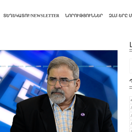
ՏԵՂԵԿԱՏՈՒ/NEWSLETTER
ՆՈՐՈՒԹՅՈՒՆՆԵՐ
ԶԼՄ-ԵՐԸ 