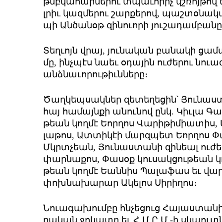
թմբկա­հար­նե­րու տպա­ւո­րիչ կշռոյ­թով 
լրիւ կազ­մե­րու շար­քե­րով, պաշ­տօ­նա­կան
պի Ան­ծա­նօթ զի­նո­ւո­րի յու­շա­դամ­բա­ն
­Տեղ­ւոյն վրայ, յու­նա­կան բա­նա­կի ցա­մ
մը, ինչ­պէս նաեւ օ­դա­յին ու­ժե­րու նո­
անձ­նա­ւո­րու­թիւն­նե­րը։
Ծաղ­կեպ­սակ­ներ զե­տե­ղե­ցին՝ ­Յու­նաս
հայ հա­մայն­քի ա­նու­նով ընկ. ­Կիւ­լա 
թեան կող­մէ Եոր­ղոս ­Վա­րի­թի­միա­տիս, 
լա­թոս, Ատ­տի­կէի մարզ­պետ Եոր­ղոս ­Փա
Մկրտ­չեան, ­Յու­նաս­տա­նի զի­նեալ ու­ժե­
փար­նա­քոս, ­Փա­սօք կու­սակ­ցու­թեան կող­
թեան կող­մէ Եան­նիս ­Պա­լա­ֆաս եւ վար
փոխ­նա­խա­րար Ա­կե­լոս ­Սի­րի­ղոս։
­Նո­ւա­գա­խում­բը հնչե­ցուց ­Հա­յաս­տա­նի 
րա­կան ջո­կա­տը եւ Հ.Մ.Ը.Մ.-ի սկաուտ­ն