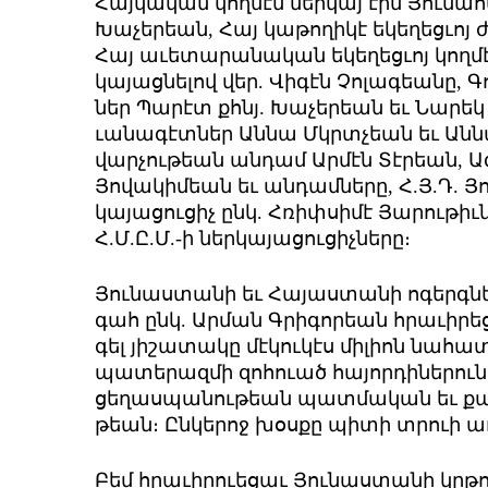
­Հայ­կա­կան կող­մէն ներ­կայ էին ­Յու­նա­
Խա­չե­րեան, ­Հայ կա­թո­ղի­կէ ե­կե­ղեց­ւոյ
­Հայ ա­ւե­տա­րա­նա­կան ե­կե­ղեց­ւոյ կող­մ
կա­յաց­նե­լով վեր. ­Վի­գէն ­Չո­լա­գեա­նը, ­Գո
ներ ­Պա­րէտ քհնյ. ­Խա­չե­րեան եւ ­Նա­րե
ւա­նա­գէտ­ներ Ան­նա Մկրտ­չեան եւ Ան­
վարչութեան անդամ Արմէն Տէրեան, Ազ­գ
­Յո­վա­կի­մեան եւ ան­դամ­նե­րը, Հ.Յ.Դ. ­
կա­յա­ցու­ցիչ ընկ. Հ­ռիփ­սի­մէ ­Յա­րու­թիւ
Հ.Մ.Ը.Մ.-ի ներ­կա­յա­ցու­ցիչ­նե­րը։
­Յու­նաս­տա­նի եւ ­Հա­յաս­տա­նի ո­գերգ­ն
գահ ընկ. Ար­ման Գ­րի­գո­րեան հրա­ւի­րե
գել յի­շա­տա­կը մէ­կու­կէս մի­լիոն նա­հա
պա­տե­րազ­մի զո­հո­ւած հա­յոր­դի­նե­րու
ցե­ղաս­պա­նու­թեան պատ­մա­կան եւ քա­
թեան։ Ըն­կե­րոջ խօս­քը պի­տի տրո­ւի ա
Բեմ հրա­ւի­րո­ւե­ցաւ ­Յու­նաս­տա­նի կրթ