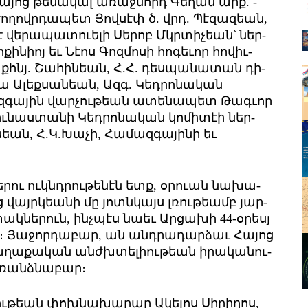
հա­յոց թե­մա­կալ ա­ռաջ­նորդ ­Գե­ղամ արք. ­
 ժո­ղովր­դա­պետ ­Յով­սէփ ծ. վրդ. ­Պէ­զա­զեան,
է վե­րա­պա­տո­ւե­լի ­Սե­րոբ Մկր­տի­չեան՝ ներ­
­քի­նիոյ եւ ­Նէոս ­Գոզ­մո­սի հո­գե­ւոր հո­վիւ­
կ քհնյ. ­Շա­հի­նեան, Հ.Հ. դես­պա­նա­տան դի­
նա Ա­լեք­սա­նեան, Ազգ. Կեդրոնական
ա­յին վար­չու­թեան ա­տե­նա­պետ ­Թագ­ւոր
Յու­նաս­տա­նի ­Կեդ­րո­նա­կան կո­մի­տէի ներ­
­նեան, Հ.Կ.­Խա­չի, ­Հա­մազ­գա­յի­նի եւ
ե­րու ուկնդ­րու­թե­նէն ետք, օ­րո­ւան նա­խա­
ց վայր­կեա­նի մը յոտն­կայս լռու­թեամբ յար­
­տակ­նե­րուն, ինչ­պէս նաեւ Ար­ցա­խի 44-օ­րեսյ
ն։ ­Յա­ջոր­դա­բար, ան անդ­րա­դար­ձաւ ­Հա­յոց
ղա­քա­կան անժխ­տե­լիու­թեան ի­րա­կա­նու­
­ռանձ­նա­բար։
ու­թեան փոխ­նա­խա­րար Ա­կե­լոս ­Սի­րի­ղոս,