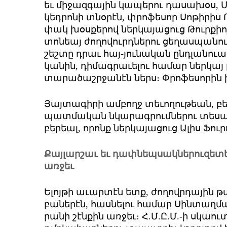
եւ մի­ջազ­գա­յին կա­պե­րու դա­սա­խօս, ­
կեդ­րո­նի տնօ­րէն, փրո­ֆե­սոր ­Սո­թի­րիս
փակ խօս­քե­րով ներ­կա­յա­ցուց ­Թուր­քիոյ
տո­նեայ ժո­ղո­վուրդ­նե­րու ցե­ղաս­պա­ն
շեշ­տը դրաւ հայ-յու­նա­կան ընդ­լա­նո­ւ
կա­նին, դի­մագ­րա­ւե­լու հա­մար ներ­կա
տա­րա­ծաշր­ջա­նէն ներս։ Փ­րո­ֆե­սո­րի
Յայ­տա­գի­րի ամ­բողջ տե­ւո­ղու­թեան, բե­
պատ­մա­կան նկա­րագ­րում­նե­րու տե­սա­ն
բե­րեալ, ո­րոնք ներ­կա­յա­ցուց Ա­լիս ­Ֆու­
­Քայ­լար­շաւ եւ դափ­նեպ­սակ­նե­րուզե­տե­
առ­ջեւ
Ե­լոյ­թի ա­ւար­տէն ետք, ժո­ղովր­դա­յին թ
բա­նե­րէն, հաս­նե­լու հա­մար ­Սին­տաղ
րա­նի շէն­քին առ­ջեւ։ Հ.Մ.Ը.Մ.-ի սկաուտ