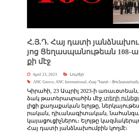
Հ.Յ.Դ. Հայ դատի յանձնախո
յոց ­Ցե­ղաս­պա­նու­թեան 108-ա
քի մէջ
April 23, 2023
Լուրեր
ANC Greece
,
ANC International
,
Հայ Դատ - Յունաստան
Կի­րա­հի, 23 Ապ­րիլ 2023-ի ա­ռա­ւօ­տեան,
ձակ թա­տե­րաս­րա­հին մէջ
տե­ղի ու­նե­
լի­ցի քա­ղա­քա­կան ե­լոյ­թը, ներ­կա­յու­
րա­կան, դի­ւա­նա­գի­տա­կան, նա­հան­գ
կա­յա­ցու­ցիչ­նե­րու։ Ե­լոյ­թը կազ­մա­կեր
­Հայ դա­տի յանձ­նա­խում­բին կող­մէ։