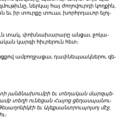
ու­թիւ­նը, ներ­կայ հայ ժո­ղո­վուր­դի կող­քին,
ան եւ իր տուր­քը տո­ւաւ խորհր­դա­ւոր ե­լոյ­
­րուն տակ, փոխ­նա­խա­րա­րը ան­ցաւ ջո­կա­
նա­կան կար­գի հիւ­րե­րուն հետ։
­քով ամ­բող­ջա­ցաւ դափ­նեպ­սակ­նե­րու զե­
դա­տի յանձ­նա­խում­բի եւ տե­ղա­կան մարզ­պե­
ամբ տե­ղի ու­նե­ցան ­Հա­յոց ցե­ղաս­պա­նու­
Թե­սա­ղո­նի­կէի եւ Ա­լեք­սանտ­րու­պոլ­սոյ մէջ,
իւ։