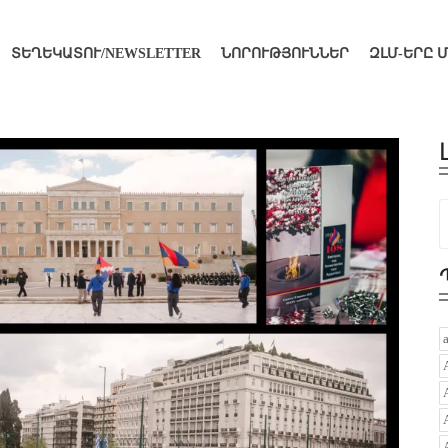
ՏԵՂԵԿԱՏՈՒ/NEWSLETTER
ՆՈՐՈՒԹՅՈՒՆՆԵՐ
ԶԼՄ-ԵՐԸ 