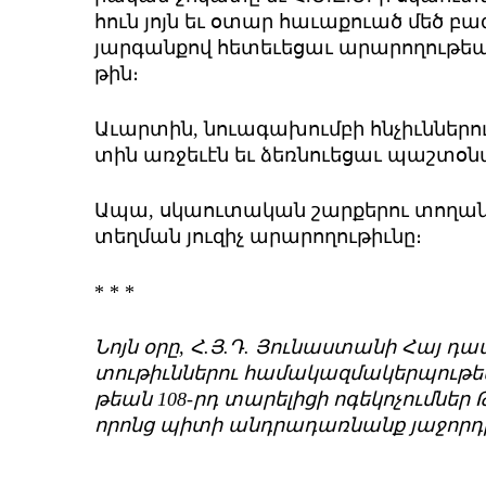
հուն յոյն եւ օ­տար հա­ւա­քո­ւած մեծ բազ­մ
յար­գան­քով հե­տե­ւե­ցաւ ա­րա­րո­ղու­թե
թին։
Ա­ւար­տին, նո­ւա­գա­խում­բի հնչիւն­նե
տին առ­ջե­ւէն եւ ձեռ­նո­ւե­ցաւ պաշ­տօ­
Ա­պա, սկաու­տա­կան շար­քե­րու տո­ղանց
տեղ­ման յու­զիչ ա­րա­րո­ղու­թիւ­նը։
* * *
­Նոյն օ­րը, Հ.Յ.Դ. ­Յու­նաս­տա­նի ­Հայ 
տու­թիւն­նե­րու հա­մա­կազ­մա­կեր­պու­թե
թեան 108-րդ ­տա­րե­լի­ցի ո­գե­կո­չում­ներ ­
ո­րոնց պի­տի անդ­րա­դառ­նանք յա­ջոր­դ