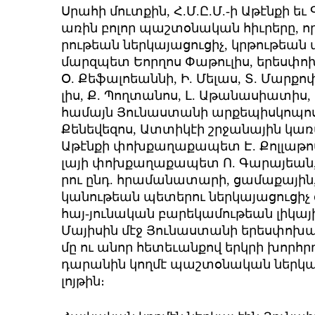
Ս­րա­հի մուտ­քին, Հ.Մ.Ը.Մ.-ի Ա­թէն­քի եւ
ա­ռին բո­լոր պաշ­տօ­նա­կան հիւ­րե­րը, ո
րու­թեան ներ­կա­յա­ցու­ցիչ, կրթու­թեան 
մարզ­պետ Եոր­ղոս ­Փա­թու­լիս, ե­րես­փո­
Օ. ­Քե­ֆա­լոեան­նի, Ի. ­Մե­լաս, Տ. ­Մար­քո­փ
լիս, Ք. ­Պող­տա­նոս, Լ. Ա­թա­նա­սիա­տիս, 
հա­մայն ­Յու­նաս­տա­նի ար­քե­պիս­կո­պո­սի
Քե­նե­վե­զոս, Ատ­տի­կէի շրջա­նա­յին կա­
Ա­թէն­քի փոխ­քա­ղա­քա­պետ Է. ­Քոլ­լա­թոս,
լա­յի փոխ­քա­ղա­քա­պետ Ո. ­Գա­րա­յեան, 
րու ընդ. հրա­մա­նա­տա­րի, ցա­մա­քա­յին, 
կա­նու­թեան պե­տե­րու ներ­կա­յա­ցու­ցի
հայ-յու­նա­կան բա­րե­կա­մու­թեան լի­կա­յի 
Մա­յի­սին մէջ ­Յու­նաս­տա­նի ե­րես­փո­խ
մը ու ա­նոր հե­տե­ւան­քով երկ­րի խորհր­
դա­րա­նին կող­մէ պաշ­տօ­նա­կան ներ­կա­յ
լոյ­թին։