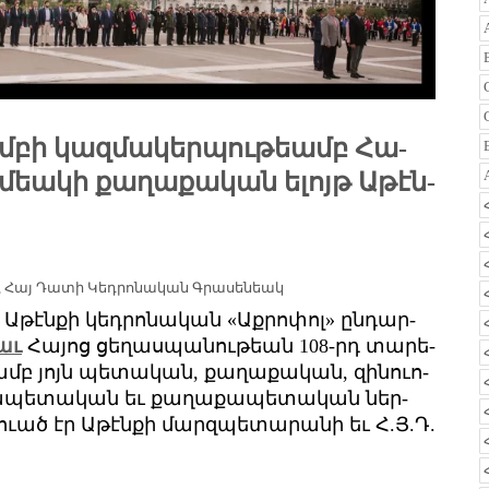
ւմբի կազմակերպութեամբ Հա­
­մեա­կի քա­ղա­քա­կան ե­լոյթ Ա­թէն­
,
Հայ Դատի Կեդրոնական Գրասենեակ
 Ա­թէն­քի կեդ­րո­նա­կան «Աք­րո­փոլ» ըն­դար­
ցաւ
­Հա­յոց ցե­ղաս­պա­նու­թեան 108-րդ ­տա­րե­
թեամբ յոյն պե­տա­կան, քա­ղա­քա­կան, զի­նո­ւո­
ա­պե­տա­կան եւ քա­ղա­քա­պե­տա­կան ներ­
­պո­ւած էր Ա­թէն­քի մարզ­պե­տա­րա­նի եւ Հ.Յ.Դ.