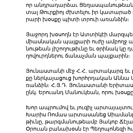
որ անդ­րա­դար­ձաւ ­Ցե­ղաս­պա­նու­թեան 
տալ ­Թուր­քիոյ ժխտե­լու իր կա­տա­րած
րա­րի խօս­քը պի­տի տրո­ւի ա­ռան­ձին։
Յա­ջորդ խօ­սողն էր Ատ­տի­կէի մարզ­պետ Ե
միաս­նա­կան պայ­քա­րի ու­ժը ամ­բողջ 
նու­թեան յի­շո­ղու­թիւ­նը եւ օ­րի­նակ կը 
ղո­վուրդ­նե­րու ճա­նաչ­ման պայ­քա­րին։
­Յու­նաս­տա­նի մէջ Հ.Հ. ար­տա­կարգ եւ
քը ներ­կա­յա­ցուց խորհր­դա­կան Ան­նա
ռան­ձին։ Հ.Յ.Դ. ­Յու­նաս­տա­նի Ե­րի­տա
ընկ. Ե­րո­ւանդ ­Մա­նու­կեան, ո­րու խօս­
­Խոր ապ­րու­մով եւ յու­զիչ ար­տա­յայ­տու
Խա­րիս ­Ռո­մաս ար­տա­սա­նեց ­Սիա­ման­թ
թիւ­նը, թարգ­մա­նու­թեամբ ­Յա­կոբ ­Ճէ­լա
Օ­րո­ւան բա­նա­խօսն էր ­Պե­ղո­պո­նե­զի