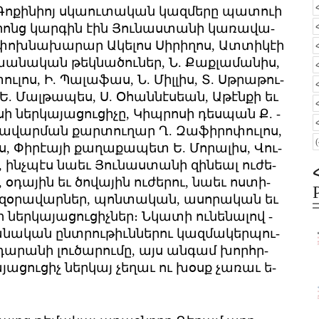
 ­Գո­քի­նիոյ սկաու­տա­կան կազ­մե­րը պա­տո­ւի
­րոնց կար­գին էին ­Յու­նաս­տա­նի կա­ռա­վա­
փոխ­նա­խա­րար Ա­կե­լոս ­Սի­րի­ղոս, Ատ­տի­կէի
խա­նա­կան թեկ­նա­ծու­ներ, Ն. ­Քաք­լա­մա­նիս,
ու­լոս, Ի. ­Պա­լա­ֆաս, Ն. ­Միլ­լիս, Տ. Սթ­րա­թու­
Ե. ­Մալ­թա­պես, Ս. Օ­հան­նէ­սեան, Ա­թէն­քի եւ
 ներ­կա­յա­ցու­ցի­չը, ­Կիպ­րո­սի դես­պան Ք. ­
ռա­վար­ման քար­տու­ղար Ղ. ­Զա­ֆի­րո­փու­լոս,
 ­Փի­րէա­յի քա­ղա­քա­պետ Ե. ­Մո­րա­լիս, ­Վու­
ինչ­պէս նաեւ ­Յու­նաս­տա­նի զի­նեալ ու­ժե­
օ­դա­յին եւ ծո­վա­յին ու­ժե­րու, նաեւ ոս­տի­
չ զօ­րա­վար­ներ, պոն­տա­կան, ա­սո­րա­կան եւ
ներ­կա­յա­ցու­ցիչ­ներ։ Ն­կա­տի ու­նե­նա­լով ­
ա­նա­կան ընտ­րու­թիւն­նե­րու կազ­մա­կեր­պու­
դա­րա­նի լու­ծա­րու­մը, այս ան­գամ խորհր­
ա­ցու­ցիչ ներ­կայ չե­ղաւ ու խօսք չա­ռաւ ե­