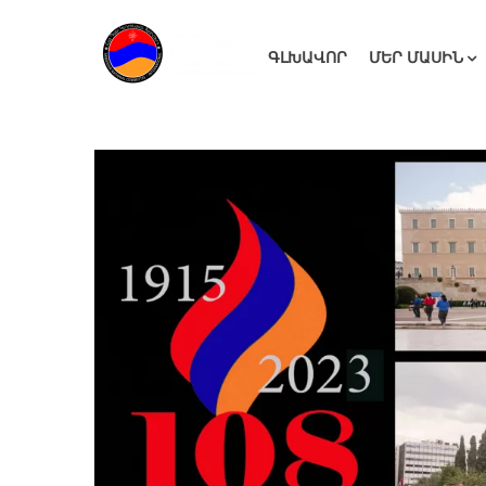
ԳԼԽԱՎՈՐ
ՄԵՐ ՄԱՍԻՆ