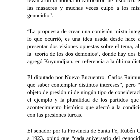
levantaron la noticia lo calificaron de histórico
las masacres y muchas veces culpó a los mis
genocidio”.
“La propuesta de crear una comisión mixta integ
lo que ocurrió, es una idea usada desde hace a
presentar dos visiones opuestas sobre el tema, 
la ‘teoría de los dos demonios’, donde hay dos 
agregó Kuyumdjian, en referencia a la última dict
El diputado por Nuevo Encuentro, Carlos Raimund
que saber contemplar distintos intereses”, pero
objeto de presión ni de ningún tipo de considerac
el ejemplo y la pluralidad de los partidos qu
acontecimiento histórico que afectó a la condic
con las presiones turcas.
El senador por la Provincia de Santa Fe, Rubén Gi
a 1923, opinó que “cada aniversario del genocid