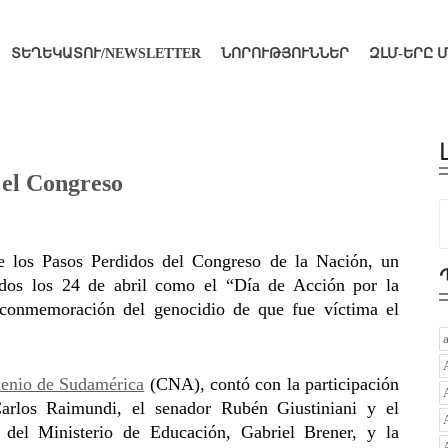
ՏԵՂԵԿԱՏՈՒ/NEWSLETTER
ՆՈՐՈՒԹՅՈՒՆՆԵՐ
ԶԼՄ-ԵՐԸ 
 el Congreso
de los Pasos Perdidos del Congreso de la Nación, un
os los 24 de abril como el “Día de Acción por la
 conmemoración del genocidio de que fue víctima el
enio de Sudamérica
(CNA), contó con la participación
Carlos Raimundi, el senador Rubén Giustiniani y el
 del Ministerio de Educación, Gabriel Brener, y la