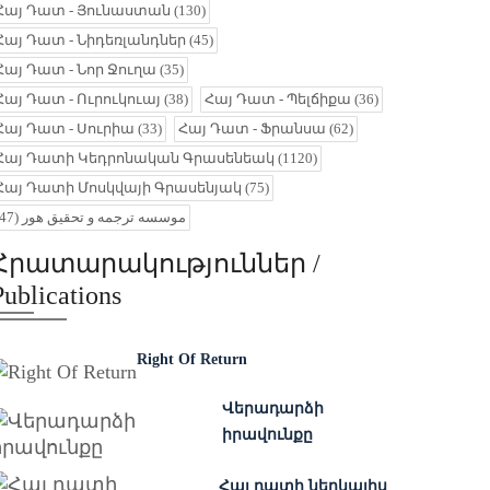
Հայ Դատ - Յունաստան
(130)
Հայ Դատ - Նիդեռլանդներ
(45)
Հայ Դատ - Նոր Ջուղա
(35)
Հայ Դատ - Ուրուկուայ
(38)
Հայ Դատ - Պելճիքա
(36)
Հայ Դատ - Սուրիա
(33)
Հայ Դատ - Ֆրանսա
(62)
Հայ Դատի Կեդրոնական Գրասենեակ
(1120)
Հայ Դատի Մոսկվայի Գրասենյակ
(75)
(47)
موسسه ترجمه و تحقیق هور
Հրատարակություններ /
Publications
Right Of Return
Վերադարձի
իրավունքը
Հայ դատի ներկայիս