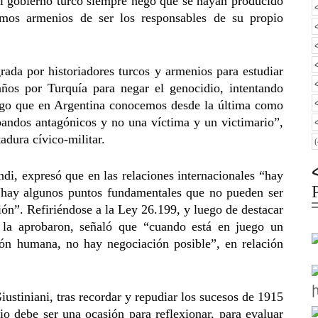
, el gobierno turco siempre negó que se hayan producido
mos armenios de ser los responsables de su propio
rada por historiadores turcos y armenios para estudiar
ños por Turquía para negar el genocidio, intentando
algo que en Argentina conocemos desde la última como
bandos antagónicos y no una víctima y un victimario”,
adura cívico-militar.
i, expresó que en las relaciones internacionales “hay
 “hay algunos puntos fundamentales que no pueden ser
ión”. Refiriéndose a la Ley 26.199, y luego de destacar
e la aprobaron, señaló que “cuando está en juego un
ión humana, no hay negociación posible”, en relación
ustiniani, tras recordar y repudiar los sucesos de 1915
io debe ser una ocasión para reflexionar, para evaluar