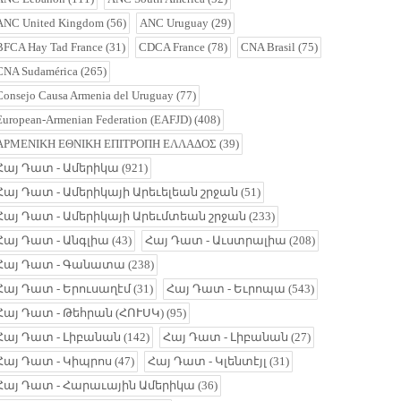
ANC United Kingdom
(56)
ANC Uruguay
(29)
BFCA Hay Tad France
(31)
CDCA France
(78)
CNA Brasil
(75)
CNA Sudamérica
(265)
Consejo Causa Armenia del Uruguay
(77)
European-Armenian Federation (EAFJD)
(408)
ΑΡΜΕΝΙΚΗ ΕΘΝΙΚΗ ΕΠΙΤΡΟΠΗ ΕΛΛΑΔΟΣ
(39)
Հայ Դատ - Ամերիկա
(921)
Հայ Դատ - Ամերիկայի Արեւելեան շրջան
(51)
Հայ Դատ - Ամերիկայի Արեւմտեան շրջան
(233)
Հայ Դատ - Անգլիա
(43)
Հայ Դատ - Աւստրալիա
(208)
Հայ Դատ - Գանատա
(238)
Հայ Դատ - Երուսաղէմ
(31)
Հայ Դատ - Եւրոպա
(543)
Հայ Դատ - Թեհրան (ՀՈՒՍԿ)
(95)
Հայ Դատ - Լիբանան
(142)
Հայ Դատ - Լիբանան
(27)
Հայ Դատ - Կիպրոս
(47)
Հայ Դատ - Կլենտէյլ
(31)
Հայ Դատ - Հարաւային Ամերիկա
(36)