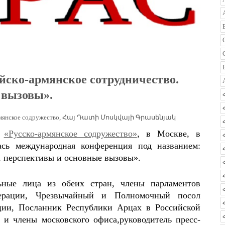
йско-армянское сотрудничество.
 вызовы».
мянское содружество
,
Հայ Դատի Մոսկվայի Գրասենյակ
О
«Русско-армянское содружество»
, в Москве, в
лась международная конференция под названием:
, перспективы и основные вызовы».
ные лица из обеих стран, члены парламентов
ерации, Чрезвычайный и Полномочный посол
ции, Посланник Республики Арцах в Российской
 члены московского офиса,руководитель пресс-