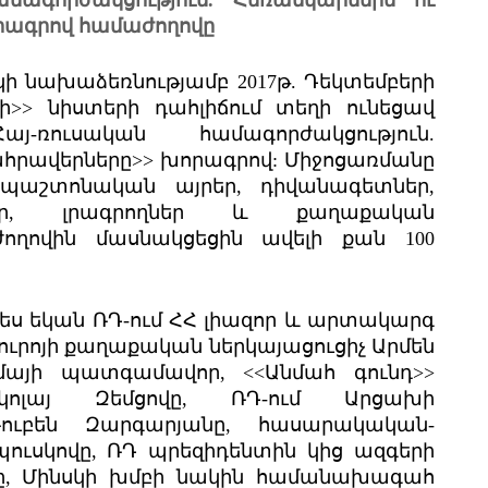
ամագորժակցություն. Հեռանկարներն ու
րագրով համաժողովը
ի նախաձեռնությամբ 2017թ. Դեկտեմբերի
լի>> նիստերի դահլիճում տեղի ունեցավ
յ-ռուսական համագորժակցություն.
հրավերները>> խորագրով: Միջոցառմանը
ի պաշտոնական այրեր, դիվանագետներ,
ններ, լրագրողներ և քաղաքական
ողովին մասնակցեցին ավելի քան 100
դես եկան ՌԴ-ում ՀՀ լիազոր և արտակարգ
ուրոյի քաղաքական ներկայացուցիչ Արմեն
այի պատգամավոր, <<Անմահ գունդ>>
ոլայ Զեմցովը, ՌԴ-ում Արցախի
ուբեն Զարգարյանը, հասարակական-
ուսկովը, ՌԴ պրեզիդենտին կից ազգերի
վը, Մինսկի խմբի նակին համանախագահ