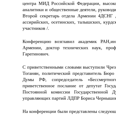
центра МИД Российской Федерации, высоко
аналитики и общественные деятели, руковод
Второй секретарь отдела Армении 4ДСНГ ,
ассирийских, осетинских, талышских, курдск
участников /.
Конференцию возглавил академик РАН,ин
Армении, доктор технических наук, проф
Гарегинович.
С приветственными словами выступили Чре
Тоганян, политический представитель Бюро
Думы РФ, сопредседатель «Бессмертно
приветственное послание от депутат Госу
Постоянной комиссии Государственной 
управляющих партий ЛДПР Бориса Чернышов
На конференции были представлены следующ