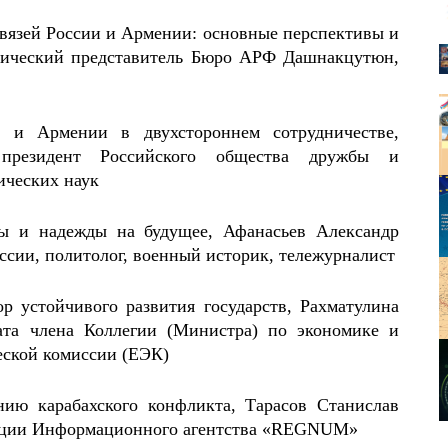
связей России и Армении: основные перспективы и
тический представитель Бюро АРФ Дашнакцутюн,
 и Армении в двухстороннем сотрудничестве,
президент Российского общества дружбы и
ических наук
мы и надежды на будущее, Афанасьев Александр
сии, политолог, военный историк, тележурналист
р устойчивого развития государств, Рахматулина
ата члена Коллегии (Министра) по экономике и
еской комиссии (ЕЭК)
нию карабахского конфликта, Тарасов Станислав
акции Информационного агентства «REGNUM»