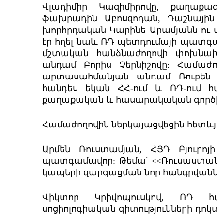
Վլադիմիր Կազիմիրովը, քաղաքա
ֆախրադին Աբոսզոդան, Դաշնային
խորհրդական Կարինե Արամյանն ու այ
էր հղել նաև ՌԴ պետդումայի պատգա
մշտական հանձնաժողովի փոխնա
անդամ Բորիս Չերնիշովը: Համաժ
արտասահմանյան անդամ Ռուբեն Գա
հանդես եկան ՀՀ-ում և ՌԴ-ում հ
քաղաքական և հասարակական գործի
Համաժողովին ներկայացվեցին հետևյա
Արմեն Ռուստամյան, ՀՅԴ Բյուրո
պատգամավոր: Թեմա՝ <<Ռուսաստա
կապերի զարգացման նոր հանգրվանն
Վիկտոր Կրիվոպուսկով, ՌԴ հ
սոցիոլոգիական գիտությունների դո