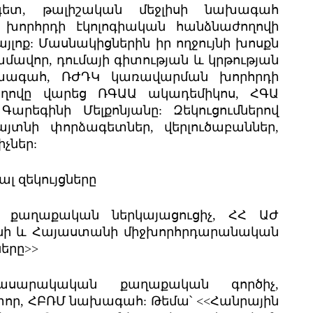
գետ, թալիշական մեջլիսի նախագահ
 խորհրդի էկոլոգիական հանձնաժողովի
լոք: Մասնակիցներին իր ողջույնի խոսքն
մավոր, դումայի գիտության և կրթության
խագահ, ՌԺԴԿ կառավարման խորհրդի
ողովը վարեց ՌԳԱԱ ակադեմիկոս, ՀԳԱ
րեգինի Մելքոնյանը: Զեկուցումներով
այտնի փորձագետներ, վերլուծաբաններ,
չներ:
լ զեկույցները
յի քաղաքական ներկայացուցիչ, ՀՀ ԱԺ
նի և Հայաստանի միջխորհրդարանական
երը>>
ասարակական քաղաքական գործիչ,
կտոր, ՀԲՌՄ նախագահ: Թեմա՝ <<Հանրային