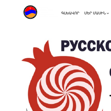
ԳԼԽԱՎՈՐ
ՄԵՐ ՄԱՍԻՆ