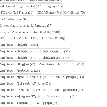
ANC United Kingdom
(56)
ANC Uruguay
(29)
BFCA Hay Tad France
(31)
CDCA France
(78)
CNA Brasil
(75)
CNA Sudamérica
(265)
Consejo Causa Armenia del Uruguay
(77)
European-Armenian Federation (EAFJD)
(408)
ΑΡΜΕΝΙΚΗ ΕΘΝΙΚΗ ΕΠΙΤΡΟΠΗ ΕΛΛΑΔΟΣ
(39)
Հայ Դատ - Ամերիկա
(921)
Հայ Դատ - Ամերիկայի Արեւելեան շրջան
(51)
Հայ Դատ - Ամերիկայի Արեւմտեան շրջան
(233)
Հայ Դատ - Անգլիա
(43)
Հայ Դատ - Աւստրալիա
(208)
Հայ Դատ - Գանատա
(238)
Հայ Դատ - Երուսաղէմ
(31)
Հայ Դատ - Եւրոպա
(543)
Հայ Դատ - Թեհրան (ՀՈՒՍԿ)
(95)
Հայ Դատ - Լիբանան
(142)
Հայ Դատ - Լիբանան
(27)
Հայ Դատ - Կիպրոս
(47)
Հայ Դատ - Կլենտէյլ
(31)
Հայ Դատ - Հարաւային Ամերիկա
(36)