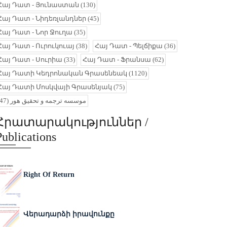
Հայ Դատ - Յունաստան
(130)
Հայ Դատ - Նիդեռլանդներ
(45)
Հայ Դատ - Նոր Ջուղա
(35)
Հայ Դատ - Ուրուկուայ
(38)
Հայ Դատ - Պելճիքա
(36)
Հայ Դատ - Սուրիա
(33)
Հայ Դատ - Ֆրանսա
(62)
Հայ Դատի Կեդրոնական Գրասենեակ
(1120)
Հայ Դատի Մոսկվայի Գրասենյակ
(75)
(47)
موسسه ترجمه و تحقیق هور
Հրատարակություններ /
Publications
Right Of Return
Վերադարձի իրավունքը