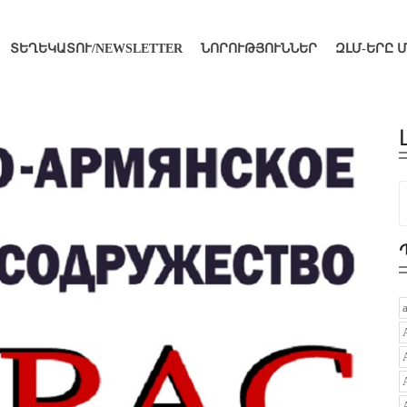
ՏԵՂԵԿԱՏՈՒ/NEWSLETTER
ՆՈՐՈՒԹՅՈՒՆՆԵՐ
ԶԼՄ-ԵՐԸ 