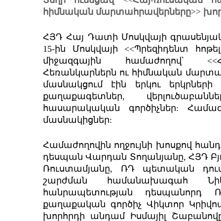
Տեղի ունեցավ <<Հայ-ռուսական հ
հիմնական մարտահրավերները>> խո
ՀՅԴ Հայ Դատի Մոսկվայի գրասենյակ
15-ին Մոսկվայի <<Պրեզիդենտ հոթե
միջազգային համաժողով՝ <<Հա
Հեռանկարներն ու հիմնական մարտա
մասնակցում էին երկու երկրներ
քաղաքագետներ, վերլուծաբա
հասարակական գործիչներ: Համաժ
մասնակիցներ:
Համաժողովին ողջույնի խոսքով հան
դեսպան Վարդան Տողանյանը, ՀՅԴ Բյ
Ռուստամյանը, ՌԴ պետական դում
շարժման համանախագահ Նիկ
հանրապետության դեսպանորդ Ռ
քաղաքական գործիչ Վիկտոր Կրիվոպ
խորհրդի անդամ Իսմայիլ Շաբանո