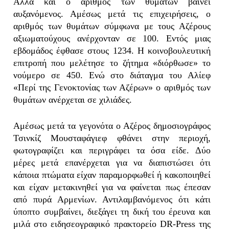
Αλλά και ο αριθμός των θυμάτων βαίνει
αυξανόμενος. Αμέσως μετά τις επιχειρήσεις, ο
αριθμός των θυμάτων σύμφωνα με τους Αζέρους
αξιωματούχους ανέρχονταν σε 100. Εντός μιας
εβδομάδος έφθασε στους 1234. Η κοινοβουλευτική
επιτροπή που μελέτησε το ζήτημα «διόρθωσε» το
νούμερο σε 450. Ενώ στο διάταγμα του Αλίεφ
«Περί της Γενοκτονίας των Αζέρων» ο αριθμός των
θυμάτων ανέρχεται σε χιλιάδες.
Αμέσως μετά τα γεγονότα ο Αζέρος δημοσιογράφος
Τσινκίζ Μουσταφάγιεφ φθάνει στην περιοχή,
φωτογραφίζει και περιγράφει τα όσα είδε. Δύο
μέρες μετά επανέρχεται για να διαπιστώσει ότι
κάποια πτώματα είχαν παραμορφωθεί ή κακοποιηθεί
και είχαν μετακινηθεί για να φαίνεται πως έπεσαν
από πυρά Αρμενίων. Αντιλαμβανόμενος ότι κάτι
ύποπτο συμβαίνει, διεξάγει τη δική του έρευνα και
μιλά στο ειδησεογραφικό πρακτορείο DR-Press της