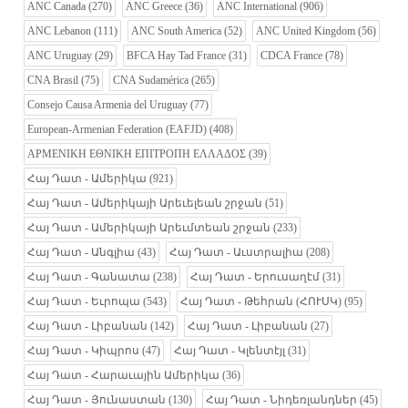
ANC Canada
(270)
ANC Greece
(36)
ANC International
(906)
ANC Lebanon
(111)
ANC South America
(52)
ANC United Kingdom
(56)
ANC Uruguay
(29)
BFCA Hay Tad France
(31)
CDCA France
(78)
CNA Brasil
(75)
CNA Sudamérica
(265)
Consejo Causa Armenia del Uruguay
(77)
European-Armenian Federation (EAFJD)
(408)
ΑΡΜΕΝΙΚΗ ΕΘΝΙΚΗ ΕΠΙΤΡΟΠΗ ΕΛΛΑΔΟΣ
(39)
Հայ Դատ - Ամերիկա
(921)
Հայ Դատ - Ամերիկայի Արեւելեան շրջան
(51)
Հայ Դատ - Ամերիկայի Արեւմտեան շրջան
(233)
Հայ Դատ - Անգլիա
(43)
Հայ Դատ - Աւստրալիա
(208)
Հայ Դատ - Գանատա
(238)
Հայ Դատ - Երուսաղէմ
(31)
Հայ Դատ - Եւրոպա
(543)
Հայ Դատ - Թեհրան (ՀՈՒՍԿ)
(95)
Հայ Դատ - Լիբանան
(142)
Հայ Դատ - Լիբանան
(27)
Հայ Դատ - Կիպրոս
(47)
Հայ Դատ - Կլենտէյլ
(31)
Հայ Դատ - Հարաւային Ամերիկա
(36)
Հայ Դատ - Յունաստան
(130)
Հայ Դատ - Նիդեռլանդներ
(45)