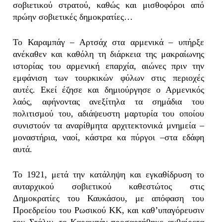
σοβιετικού στρατού, καθώς και μισθοφόροι από
πρώην σοβιετικές δημοκρατίες…
Το Καραμπάγ – Αρτσάχ στα αρμενικά – υπήρξε
ανέκαθεν και καθόλη τη διάρκεια της μακραίωνης
ιστορίας του αρμενική επαρχία, αιώνες πριν την
εμφάνιση των τουρκικών φύλων στις περιοχές
αυτές. Εκεί έζησε και δημιούργησε ο Αρμενικός
λαός, αφήνοντας ανεξίτηλα τα σημάδια του
πολιτισμού του, αδιάψευστη μαρτυρία του οποίου
συνιστούν τα αναρίθμητα αρχιτεκτονικά μνημεία –
μοναστήρια, ναοί, κάστρα κα πύργοι –στα εδάφη
αυτά.
Το 1921, μετά την κατάληψη και εγκαθίδρυση το
αυταρχικού σοβιετικού καθεστώτος στις
Δημοκρατίες του Καυκάσου, με απόφαση του
Προεδρείου του Ρωσικού ΚΚ, και καθ’υπαγόρευσιν
του Στάλιν, το Καραμπάγ προσαρτήθηκε αυθαίρετα