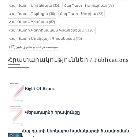
Հայ Դատ - Նոր Ջուղա
(35)
Հայ Դատ - Ուրուկուայ
(38)
Հայ Դատ - Պելճիքա
(36)
Հայ Դատ - Սուրիա
(33)
Հայ Դատ - Ֆրանսա
(62)
Հայ Դատի Կեդրոնական Գրասենեակ
(1120)
Հայ Դատի Մոսկվայի Գրասենյակ
(75)
(47)
موسسه ترجمه و تحقیق هور
Հրատարակություններ / Publications
Right Of Return
Վերադարձի իրավունքը
Հայ դատի ներկայիս համակարգի ձևավորման