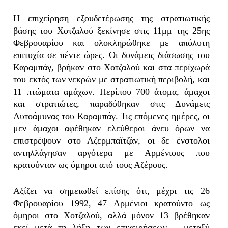
Η επιχείρηση εξουδετέρωσης της στρατιωτικής
βάσης του Χοτζαλού ξεκίνησε στις 11μμ της 25ης
Φεβρουαρίου και ολοκληρώθηκε με απόλυτη
επιτυχία σε πέντε ώρες. Οι δυνάμεις διάσωσης του
Καραμπάγ, βρήκαν στο Χοτζαλού και στα περίχωρά
του εκτός των νεκρών με στρατιωτική περιβολή, και
11 πτώματα αμάχων. Περίπου 700 άτομα, άμαχοι
και στρατιώτες, παραδόθηκαν στις Δυνάμεις
Αυτοάμυνας του Καραμπάγ. Τις επόμενες ημέρες, οι
μεν άμαχοι αφέθηκαν ελεύθεροι άνευ όρων να
επιστρέψουν στο Αζερμπαϊτζάν, οι δε ένστολοι
αντηλλάγησαν αργότερα με Αρμένιους που
κρατούνταν ως όμηροι από τους Αζέρους.
Αξίζει να σημειωθεί επίσης ότι, μέχρι τις 26
Φεβρουαρίου 1992, 47 Αρμένιοι κρατούντο ως
όμηροι στο Χοτζαλού, αλλά μόνον 13 βρέθηκαν
εκεί μετά τη λήξη των επιχειρήσεων – μεταξύ