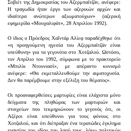
Σοβιέτ της Δημοκρατίας του Αζερμπαϊτζάν, ανέφερε:
Η τραγωδία ήταν έργο των αζερικών αρχών και
ιδιαίτερα ανώτερων αξιωματούχων» (αζερική
εφημερίδα «Μουχαλιφάτ», 28 Απριλίου 1992).
Ο ίδιος ο Πρόεδρος Χαΐντάρ Αλίεφ παραδέχθηκε ότι
«η προηγούμενη ηγεσία του Αζερμπαϊτζάν είναι
υπεύθυνη» για τα γεγονότα στο Χοτζαλού. Ωστόσο,
τον Απρίλιο του 1992, σύμφωνα με το πρακτορείο
«Μπιλίκ Ντουνιασί», με απέραντο κυνισμό
ανέφερε: «Θα εκμεταλλευθούμε την αιματοχυσία.
Δεν θα παρέμβουμε στην εξέλιξη του θέματος».
Οι προαναφερθείσες μαρτυρίες είναι ελάχιστα μόνο
δείγματα της πληθώρας των μαρτυριών και
στοιχείων που τεκμηριώνουν το γεγονός ότι, οι
Αζέροι είναι υπεύθυνοι για τους φόνους στο
Χοτζαλού, και ότι διέπραξαν ένα τερατώδες έγκλημα
εναντίον του ιδίου του λαού τους, λόγω πολιτικών