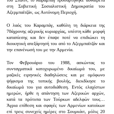
στη Σοβιετική Σοσιαλιστική Δημοκρατία του
Αζερμπαϊτζάν, ως Αυτόνομη Περιοχή.
Ο λαός του Καραμπάγ, καθόλη τη διάρκεια της
70άχρονης αζερικής κυριαρχίας, υπέστη κάθε μορφή
καταπίεσης και δεν έπαψε ποτέ να επιδιώκει τη
διοικητική απεξάρτησή του από το Αζερμπαϊτζάν και
την επανένωσή του με την Αρμενία.
Τον Φεβρουάριο του 1988, ασκώντας το
συνταγματικά κατοχυρωμένο δικαίωμά του, με
μαζικές ειρηνικές διαδηλώσεις και με ομόφωνο
ψήφισμα της τοπικής βουλής, διεκδίκησε το
δικαίωμά του για αυτοδιάθεση. Εντός ελαχίστων
ημερών, ήρθε η απάντηση των Αζερικών αρχών,
κατά τα πρότυπα των Τούρκων αδελφών τους…
Άγρια επίθεση και σφαγές των Αρμενίων κατοίκων
επί τρεις συνεχείς ημέρες στο Σουμκάιτ, μόλις 20