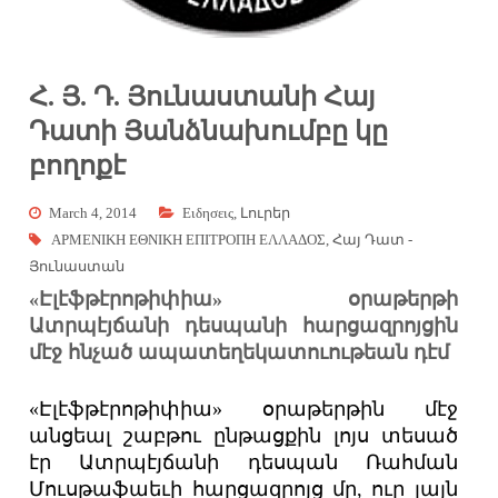
Հ. Յ. Դ. Յունաստանի Հայ
Դատի Յանձնախումբը կը
բողոքէ
March 4, 2014
Eιδησεις
,
Լուրեր
ΑΡΜΕΝΙΚΗ ΕΘΝΙΚΗ ΕΠΙΤΡΟΠΗ ΕΛΛΑΔΟΣ
,
Հայ Դատ -
Յունաստան
«Էլէֆթէրոթիփիա» օրաթերթի
Ատրպէյճանի դեսպանի հարցազրոյցին
մէջ հնչած ապատեղեկատուութեան դէմ
«Էլէֆթէրոթիփիա» օրաթերթին մէջ
անցեալ շաբթու ընթացքին լոյս տեսած
էր Ատրպէյճանի դեսպան Ռահման
Մուսթաֆաեւի հարցազրոյց մը, ուր լայն