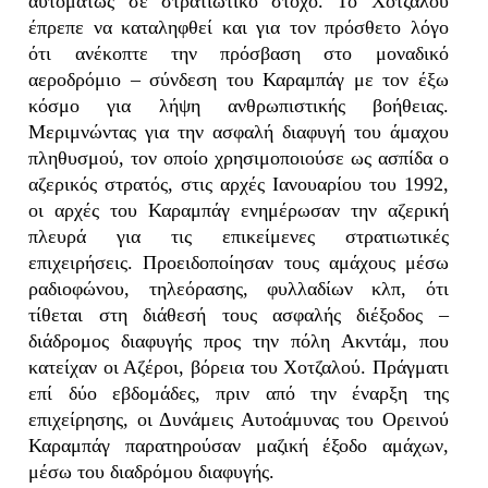
αυτομάτως σε στρατιωτικό στόχο. Το Χοτζαλού
έπρεπε να καταληφθεί και για τον πρόσθετο λόγο
ότι ανέκοπτε την πρόσβαση στο μοναδικό
αεροδρόμιο – σύνδεση του Καραμπάγ με τον έξω
κόσμο για λήψη ανθρωπιστικής βοήθειας.
Μεριμνώντας για την ασφαλή διαφυγή του άμαχου
πληθυσμού, τον οποίο χρησιμοποιούσε ως ασπίδα ο
αζερικός στρατός, στις αρχές Ιανουαρίου του 1992,
οι αρχές του Καραμπάγ ενημέρωσαν την αζερική
πλευρά για τις επικείμενες στρατιωτικές
επιχειρήσεις. Προειδοποίησαν τους αμάχους μέσω
ραδιοφώνου, τηλεόρασης, φυλλαδίων κλπ, ότι
τίθεται στη διάθεσή τους ασφαλής διέξοδος –
διάδρομος διαφυγής προς την πόλη Ακντάμ, που
κατείχαν οι Αζέροι, βόρεια του Χοτζαλού. Πράγματι
επί δύο εβδομάδες, πριν από την έναρξη της
επιχείρησης, οι Δυνάμεις Αυτοάμυνας του Ορεινού
Καραμπάγ παρατηρούσαν μαζική έξοδο αμάχων,
μέσω του διαδρόμου διαφυγής.