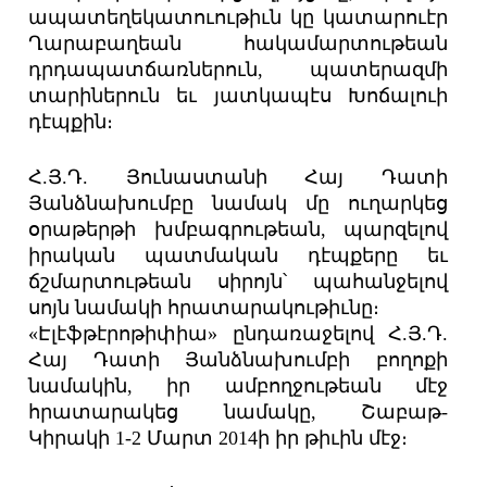
ապատեղեկատուութիւն կը կատարուէր
Ղարաբաղեան հակամարտութեան
դրդապատճառներուն, պատերազմի
տարիներուն եւ յատկապէս Խոճալուի
դէպքին։
Հ.Յ.Դ. Յունաստանի Հայ Դատի
Յանձնախումբը նամակ մը ուղարկեց
օրաթերթի խմբագրութեան, պարզելով
իրական պատմական դէպքերը եւ
ճշմարտութեան սիրոյն՝ պահանջելով
սոյն նամակի հրատարակութիւնը։
«Էլէֆթէրոթիփիա» ընդառաջելով Հ.Յ.Դ.
Հայ Դատի Յանձնախումբի բողոքի
նամակին, իր ամբողջութեան մէջ
հրատարակեց նամակը, Շաբաթ-
Կիրակի 1-2 Մարտ 2014ի իր թիւին մէջ։