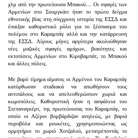
χλμ από την πρωτεύουσα Μπακού… Οι σφαγές των
Αρμενίων στο Σουμγκάιτ ήταν το πρώτο δείγμα
εθνοτικής βίας στη σύγχρονη ιστορία της ΕΣΣΔ και
έπαιξαν καθοριστικό ρόλο για το ξέσπασμα του
πολέμου στο Καραμπάγ αλλά και την κατάρρευση
της ΕΣΣΔ. Λίγους μήνες αργότερα ακολούθησαν
νέες μαζικές σφαγές αμάχων, βιαιότητες και
εκτοπίσεις Αρμενίων στο Κιροβαμπάτ, το Μπακού
και άλλες πόλεις.
Με βαρύ τίμημα αίματος οι Αρμένιοι του Καραμπάγ
κατόρθωσαν σταδιακά να απωθήσουν τους
αντιπάλους και να απελευθερώσουν χωριά και
κωμοπόλεις. Καθοριστική ήταν η ασφάλεια του
Στεπαναγκέρτ, της πρωτεύουσας του Καραμπάγ, το
οποίο οι Αζέροι βομβάρδιζαν ανηλεώς, με βαριά
πυροβόλα και ρουκέτες, χρησιμοποιώντας ως
ορμητήριο το χωριό Χοτζαλού, μετατρέποντάς το