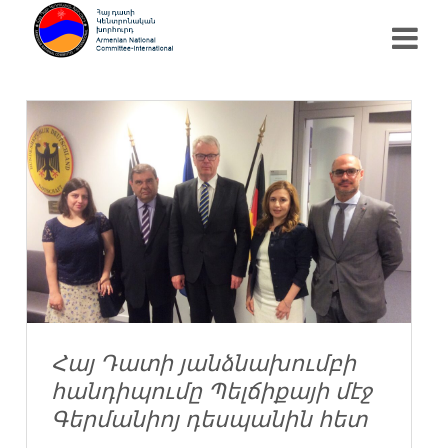
Հայ Դատի յանձնախումբի
հանդիպումը Պելճիքայի մէջ