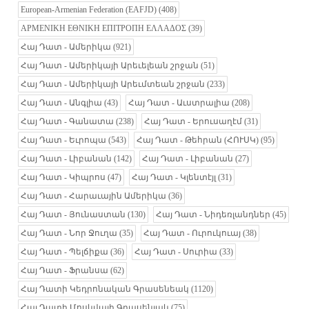
European-Armenian Federation (EAFJD)
(408)
ΑΡΜΕΝΙΚΗ ΕΘΝΙΚΗ ΕΠΙΤΡΟΠΗ ΕΛΛΑΔΟΣ
(39)
Հայ Դատ - Ամերիկա
(921)
Հայ Դատ - Ամերիկայի Արեւելեան շրջան
(51)
Հայ Դատ - Ամերիկայի Արեւմտեան շրջան
(233)
Հայ Դատ - Անգլիա
(43)
Հայ Դատ - Աւստրալիա
(208)
Հայ Դատ - Գանատա
(238)
Հայ Դատ - Երուսաղէմ
(31)
Հայ Դատ - Եւրոպա
(543)
Հայ Դատ - Թեհրան (ՀՈՒՍԿ)
(95)
Հայ Դատ - Լիբանան
(142)
Հայ Դատ - Լիբանան
(27)
Հայ Դատ - Կիպրոս
(47)
Հայ Դատ - Կլենտէյլ
(31)
Հայ Դատ - Հարաւային Ամերիկա
(36)
Հայ Դատ - Յունաստան
(130)
Հայ Դատ - Նիդեռլանդներ
(45)
Հայ Դատ - Նոր Ջուղա
(35)
Հայ Դատ - Ուրուկուայ
(38)
Հայ Դատ - Պելճիքա
(36)
Հայ Դատ - Սուրիա
(33)
Հայ Դատ - Ֆրանսա
(62)
Հայ Դատի Կեդրոնական Գրասենեակ
(1120)
Հայ Դատի Մոսկվայի Գրասենյակ
(75)