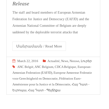
Release
The staff and board members of European Armenian
Federation for Justice and Democracy (EAFJD) and the
Armenian National Committee of Belgium are deeply
saddened by the deplorable terrorist attacks that
Մանրամասն / Read More
March 22, 2016
Actualité
,
News
,
Nieuws
,
Լուրեր
ANC België
,
ANC Belgium
,
CDCA Belgique
,
European-
Armenian Federation (EAFJD)
,
Europese Armeense Federatie
voor Gerechtigheid en Democratie
,
Fédération Euro-
Arménienne pour la Justice et la Démocratie
,
Հայ Դատ -
Եւրոպա
,
Հայ Դատ - Պելճիքա