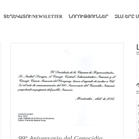
ՏԵՂԵԿԱՏՈՒ/NEWSLETTER
ՆՈՐՈՒԹՅՈՒՆՆԵՐ
ԶԼՄ-ԵՐԸ 
99º Aniversario del Genocidio