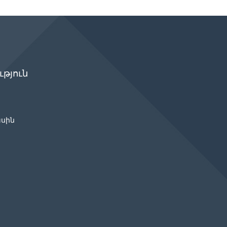
թյուն
ասին