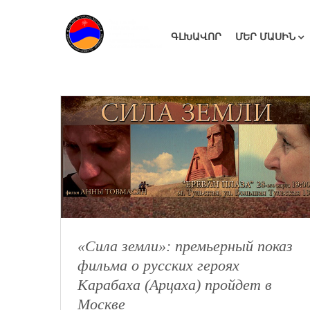
ԳԼԽԱՎՈՐ
ՄԵՐ ՄԱՍԻՆ
«Сила земли»: премьерный показ
фильма о русских героях
Карабаха (Арцаха) пройдет в
Москве