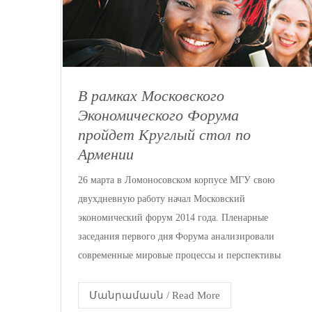
В рамках Московского
Экономического Форума
пройдет Круглый стол по
Армении
26 марта в Ломоносовском корпусе МГУ свою
двухдневную работу начал Московский
экономический форум 2014 года. Пленарные
заседания первого дня Форума анализировали
современные мировые процессы и перспективы
Մանրամասն / Read More