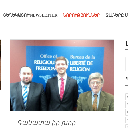
ՏԵՂԵԿԱՏՈՒ/NEWSLETTER
ՆՈՐՈՒԹՅՈՒՆՆԵՐ
ԶԼՄ-ԵՐԸ 
Գանատա իր խոր