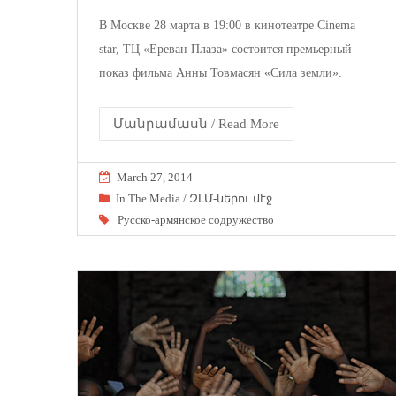
В Москве 28 марта в 19:00 в кинотеатре Cinema
star, ТЦ «Ереван Плаза» состоится премьерный
показ фильма Анны Товмасян «Сила земли».
Մանրամասն / Read More
March 27, 2014
In The Media / ԶԼՄ-ներու մէջ
Русско-армянское содружество