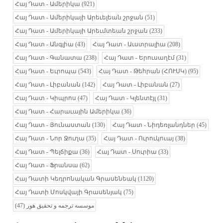
Հայ Դատ - Ամերիկա
(921)
Հայ Դատ - Ամերիկայի Արեւելեան շրջան
(51)
Հայ Դատ - Ամերիկայի Արեւմտեան շրջան
(233)
Հայ Դատ - Անգլիա
(43)
Հայ Դատ - Աւստրալիա
(208)
Հայ Դատ - Գանատա
(238)
Հայ Դատ - Երուսաղէմ
(31)
Հայ Դատ - Եւրոպա
(543)
Հայ Դատ - Թեհրան (ՀՈՒՍԿ)
(95)
Հայ Դատ - Լիբանան
(142)
Հայ Դատ - Լիբանան
(27)
Հայ Դատ - Կիպրոս
(47)
Հայ Դատ - Կլենտէյլ
(31)
Հայ Դատ - Հարաւային Ամերիկա
(36)
Հայ Դատ - Յունաստան
(130)
Հայ Դատ - Նիդեռլանդներ
(45)
Հայ Դատ - Նոր Ջուղա
(35)
Հայ Դատ - Ուրուկուայ
(38)
Հայ Դատ - Պելճիքա
(36)
Հայ Դատ - Սուրիա
(33)
Հայ Դատ - Ֆրանսա
(62)
Հայ Դատի Կեդրոնական Գրասենեակ
(1120)
Հայ Դատի Մոսկվայի Գրասենյակ
(75)
(47)
موسسه ترجمه و تحقیق هور