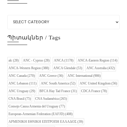
Պիտակներ / Tags
alc
(28)
ANC - Cyprus
(28)
ANCA
(1178)
ANCA-Eastern Region
(114)
ANCA-Western Region
(388)
ANCA Glendale
(53)
ANC Australia
(432)
ANC Canada
(270)
ANC Greece
(36)
ANC International
(906)
ANC Lebanon
(111)
ANC South America
(52)
ANC United Kingdom
(56)
ANC Uruguay
(29)
BFCA Hay Tad France
(31)
CDCA France
(78)
CNA Brasil
(75)
CNA Sudamérica
(265)
Consejo Causa Armenia del Uruguay
(77)
European-Armenian Federation (EAFJD)
(408)
ΑΡΜΕΝΙΚΗ ΕΘΝΙΚΗ ΕΠΙΤΡΟΠΗ ΕΛΛΑΔΟΣ
(39)