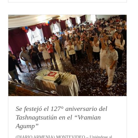
Se festejó el 127° aniversario del
Tashnagtsutiún en el “Vramian
Agump”
(DIARIO ARMENIA) MONTEVIDEO – Uniéndose al