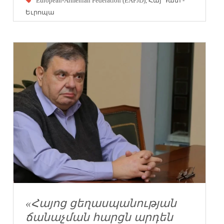
European-Armenian Federation (EAFJD)
,
Հայ Դատ -
Եւրոպա
«Հայոց ցեղասպանության
ճանաչման հարցն արդեն