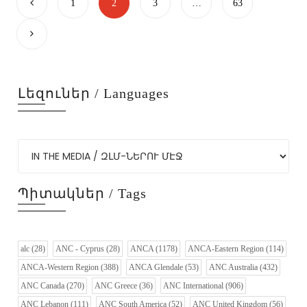
1
2
3
…
63
Լեզուներ / Languages
Պիտակներ / Tags
alc
(28)
ANC - Cyprus
(28)
ANCA
(1178)
ANCA-Eastern Region
(114)
ANCA-Western Region
(388)
ANCA Glendale
(53)
ANC Australia
(432)
ANC Canada
(270)
ANC Greece
(36)
ANC International
(906)
ANC Lebanon
(111)
ANC South America
(52)
ANC United Kingdom
(56)